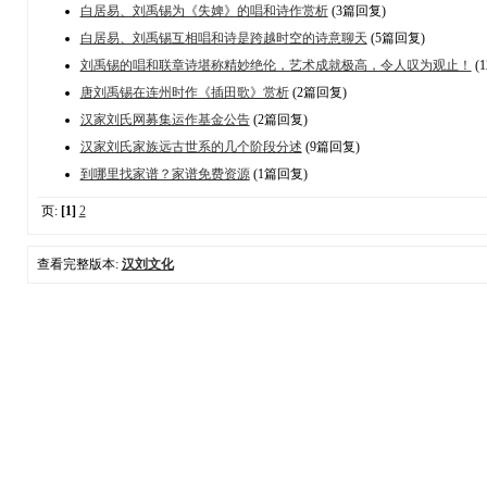
白居易、刘禹锡为《失婢》的唱和诗作赏析
(3篇回复)
白居易、刘禹锡互相唱和诗是跨越时空的诗意聊天
(5篇回复)
刘禹锡的唱和联章诗堪称精妙绝伦，艺术成就极高，令人叹为观止！
(
唐刘禹锡在连州时作《插田歌》赏析
(2篇回复)
汉家刘氏网募集运作基金公告
(2篇回复)
汉家刘氏家族远古世系的几个阶段分述
(9篇回复)
到哪里找家谱？家谱免费资源
(1篇回复)
页:
[1]
2
查看完整版本:
汉刘文化