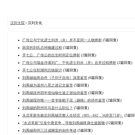
汉刘大院
› 汉刘文化
广传公与宁化进士刘并（弁）并不是同一人物辨析
(5篇回复)
岗背的刘氏总祠修建过程
(1篇回复)
开七公、广传公的出生时间定位辨析
(2篇回复)
广传公与瑞金洋溪刘广、宁化进士刘弁（并）合并过程辨析
(2篇回复)
开七公任职潮州总镇探讨
(3篇回复)
刘禹锡临终自作《子刘子自传》深度鉴赏
(6篇回复)
刘禹锡为道州八景之述记文鉴赏
(5篇回复)
刘禹锡连州四年借仙喻仕途之游仙诗鉴赏
(3篇回复)
刘禹锡现存唯一一首专咏栀子花（越桃）的诗作鉴赏
(2篇回复)
刘禹锡的郎州司马是什么职位？
(5篇回复)
永贞革新失败后刘禹锡完整人生经历（805—842，34岁至71岁）
(5篇回
“永贞革新”引发中唐党争，导致刘禹锡终身仕途困顿
(12篇回复)
刘禹锡和州三迁成陋室的创作考述
(5篇回复)