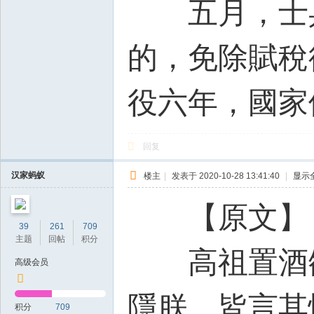
五月，士兵
的，免除賦稅
役六年，國家
回复
汉家蚂蚁
楼主
|
发表于 2020-10-28 13:41:40
|
显示
【原文】
39
261
709
主题
回帖
积分
高祖置酒雒陽
高级会员
隱朕，皆言其
积分
709