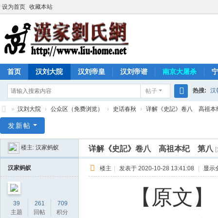
设为首页
收藏本站
首页
汉刘大院
汉刘帝皇
汉刘帝谱
南京大屠杀
热搜:
汉
帖子
搜
»
汉刘大院
›
公众区（免费浏览）
›
史话春秋
›
详解《史記》卷八 高祖本
索
汉
发新帖
家
楼主:
汉家蚂蚁
详解《史記》卷八 高祖本纪 第八
刘
氏
汉家蚂蚁
楼主
|
发表于 2020-10-28 13:41:08
|
显示
网
【原文】
39
261
709
主题
回帖
积分