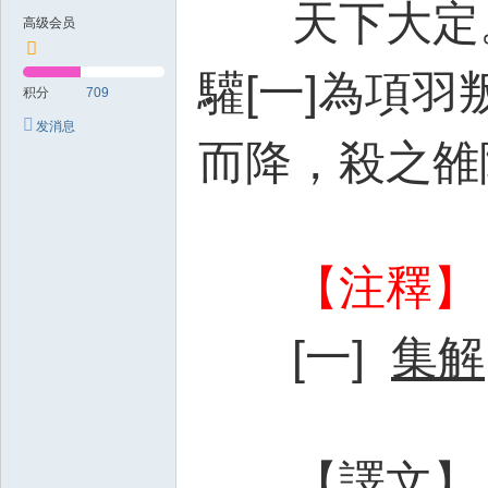
天下大定
高级会员
驩[一]為項
积分
709
发消息
而降，殺之雒
【注釋】
[一]
集解
【譯文】