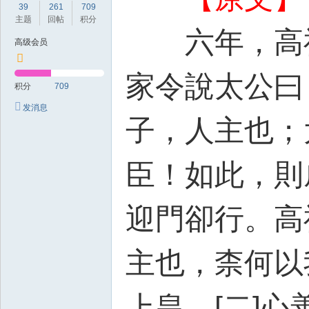
39
261
709
主题
回帖
积分
六年，高
高级会员
家令說太公曰
积分
709
发消息
子，人主也；
臣！如此，則
迎門卻行。高
主也，柰何以
上皇。[二]心