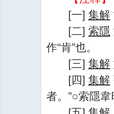
[一]
集解
[二]
索隱
作“肯”也。
[三]
集解
[四]
集解
者。”○索隱
[五]
集解