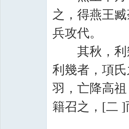
之，得燕王臧
兵攻代。
其秋，利
利幾者，項氏
羽，亡降高祖
籍召之，[二 