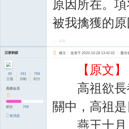
原因所在。項
被我擒獲的原
回复
汉家蚂蚁
楼主
|
发表于 2020-10-28 13:42:02
|
显示
【原文】
39
261
709
主题
回帖
积分
高祖欲長
高级会员
關中，高祖是
积分
709
发消息
燕王十月