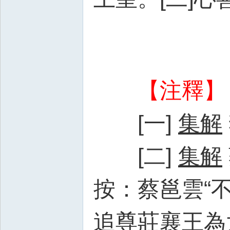
【注釋】
[一]
集解
[二]
集解
按：蔡邕雲“
追尊莊襄王為