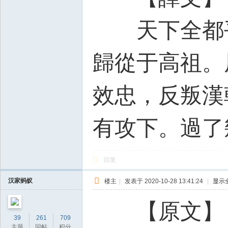
天下全都平
歸從于高祖。
效忠，反叛漢
有攻下。過了
回复
汉家蚂蚁
楼主
|
发表于 2020-10-28 13:41:24
|
显示
【原文】
39
261
709
主题
回帖
积分