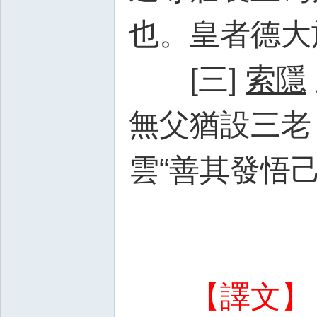
也。皇者德大
[三]
索隱
無父猶設三老
雲“善其發悟
【譯文】