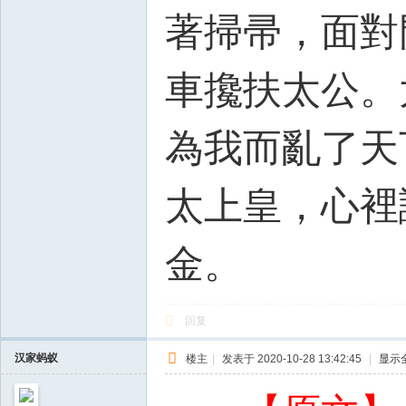
著掃帚，面對
車攙扶太公。
為我而亂了天
太上皇，心裡
金。
回复
汉家蚂蚁
楼主
|
发表于 2020-10-28 13:42:45
|
显示