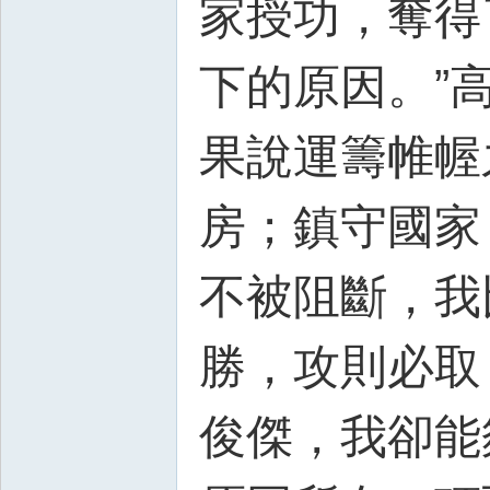
家授功，奪得
下的原因。”
果說運籌帷幄
房；鎮守國家
不被阻斷，我
勝，攻則必取
俊傑，我卻能