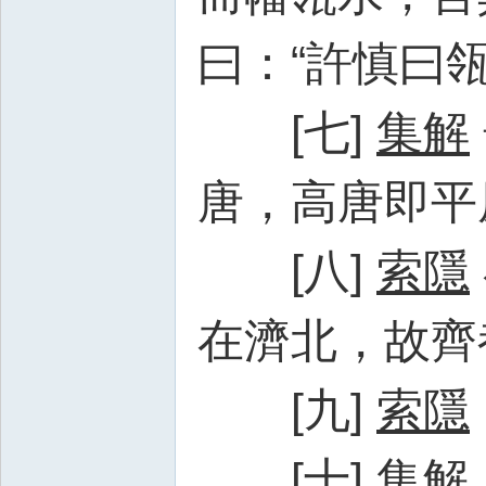
曰：“許慎曰
[七]
集解
唐，高唐即平
[八]
索隱
在濟北，故齊
[九]
索隱
[十]
集解