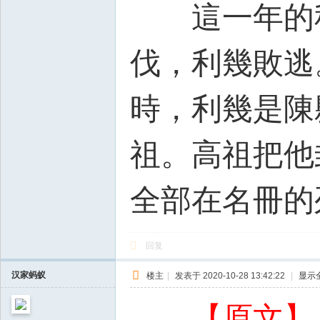
這一年的秋
伐，利幾敗逃
時，利幾是陳
祖。高祖把他
全部在名冊的
回复
汉家蚂蚁
楼主
|
发表于 2020-10-28 13:42:22
|
显示
【原文】