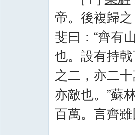
帝。後複歸之
斐曰：“齊有
也。設有持戟
之二，亦二十
亦敵也。”蘇
百萬。言齊雖