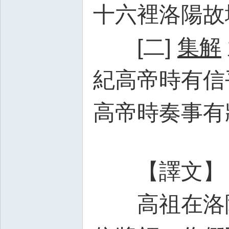
十六裡洛陽故
[二]
集解
紀高帝時有信
高帝時奏事有
【譯文】
高祖在洛陽