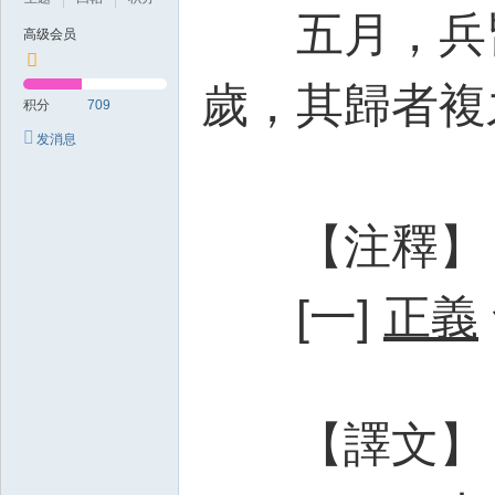
五月，兵皆
高级会员
歲，其歸者複
积分
709
发消息
【注釋】
[一]
正義
【譯文】