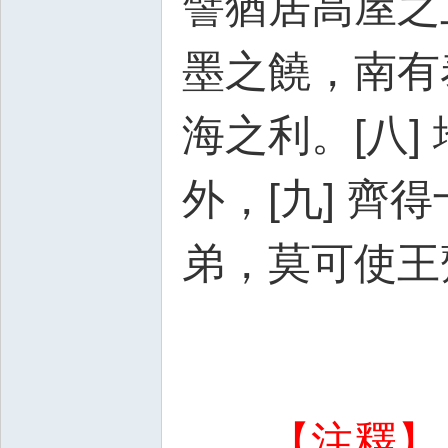
譬猶居高屋之
墨之饒，南有
海之利。[八
外，[九] 齊
弟，莫可使王
【注釋】