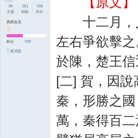
【原文】
39
261
709
主题
回帖
积分
十二月，
高级会员
左右爭欲擊之
积分
709
发消息
於陳，楚王信
[二] 賀，因
秦，形勝之國
萬，秦得百二