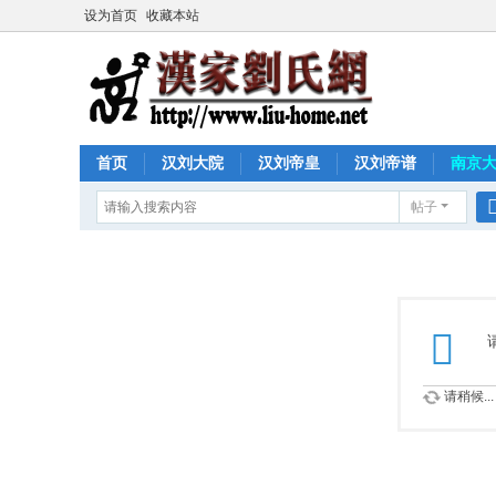
设为首页
收藏本站
首页
汉刘大院
汉刘帝皇
汉刘帝谱
南京
帖子
请稍候...