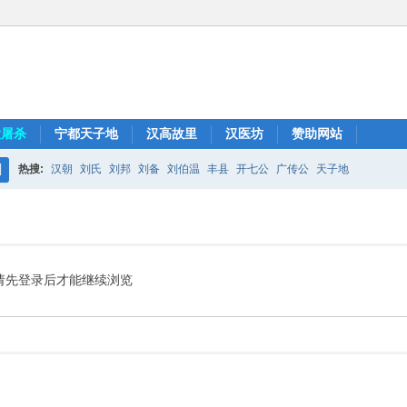
大屠杀
宁都天子地
汉高故里
汉医坊
赞助网站
热搜:
汉朝
刘氏
刘邦
刘备
刘伯温
丰县
开七公
广传公
天子地
搜
索
请先登录后才能继续浏览