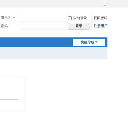
切
换
用户名
自动登录
找回密码
到
宽
密码
注册用戶
登录
版
快捷导航