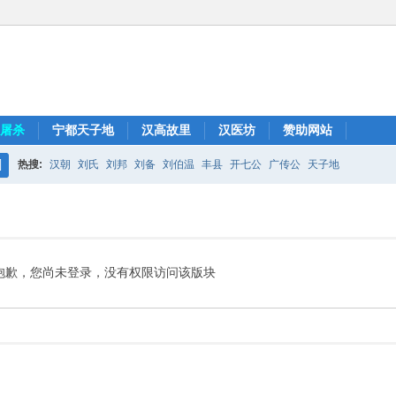
屠杀
宁都天子地
汉高故里
汉医坊
赞助网站
热搜:
汉朝
刘氏
刘邦
刘备
刘伯温
丰县
开七公
广传公
天子地
搜
索
抱歉，您尚未登录，没有权限访问该版块