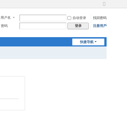
切
换
用户名
自动登录
找回密码
到
宽
密码
注册用戶
登录
版
快捷导航