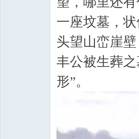
望，哪里还有
一座坟墓，状
头望山峦崖壁
丰公被生葬之
形”。