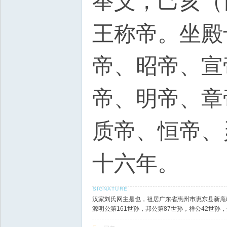
举义，己亥（
王称帝。坐殿
帝、昭帝、宣
帝、明帝、章
质帝、恒帝、
十六年。
- N5 b/ 
汉家刘氏网主是也，祖居广东省惠州市惠东县新庵
源明公第161世孙，邦公第87世孙，祥公42世