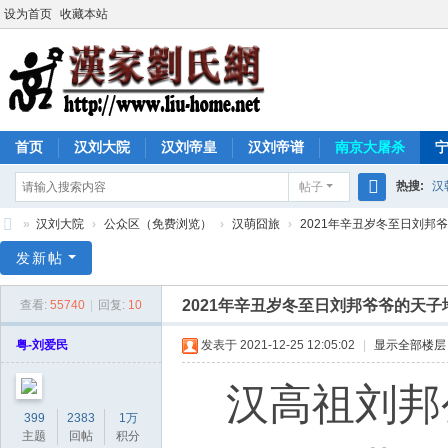
设为首页
收藏本站
首页
汉刘大院
汉刘帝皇
汉刘帝谱
南京大屠杀
热搜:
汉
帖子
搜
»
汉刘大院
›
公众区（免费浏览）
›
汉萌囧旅
›
2021年辛丑岁冬至日刘邦爷爷
索
汉
发新帖
家
2021年辛丑岁冬至日刘邦爷爷的天子
查看:
55740
|
回复:
10
刘
氏
粤-刘爱民
发表于 2021-12-25 12:05:02
|
显示全部楼层
网
汉高祖刘邦
399
2383
1万
主题
回帖
积分