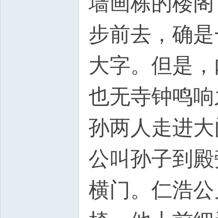
墙画栋的楼阁
步前去，确是
大字。但是，
也无寺钟鸣响
孙两人走进大
公叫孙子到殿
横门。仁浩公