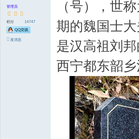
（号），世称
管理员
期的魏国士大
积分
14747
发消息
是汉高祖刘邦
西宁都东韶乡