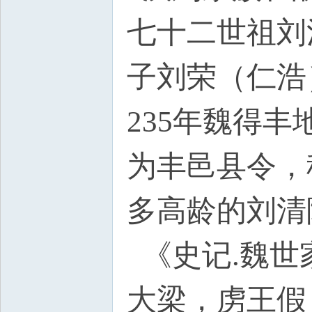
七十二世祖刘
子刘荣（仁浩
235年魏得
为丰邑县令，
多高龄的刘清
《史记.魏世
大梁，虏王假