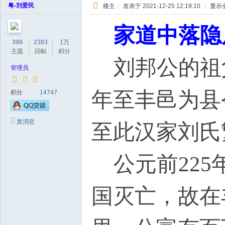
粤-刘爱民
楼主
|
发表于 2021-12-25 12:19:10
|
显示
家道中落隐
399
2383
1万
主题
回帖
积分
刘邦公的祖父
管理员
年至丰邑为县
积分
14747
发消息
至此汉家刘氏
公元前225
国灭亡，故在