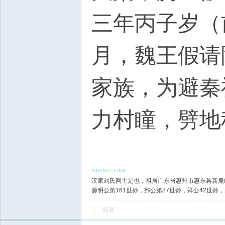
三年丙子岁（
月，魏王假请
家族，为避秦
力村瞳，劈地
汉家刘氏网主是也，祖居广东省惠州市惠东县新庵
源明公第161世孙，邦公第87世孙，祥公42世
回复