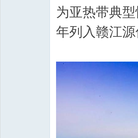
为亚热带典型
年列入赣江源
c8 L* t1 ^