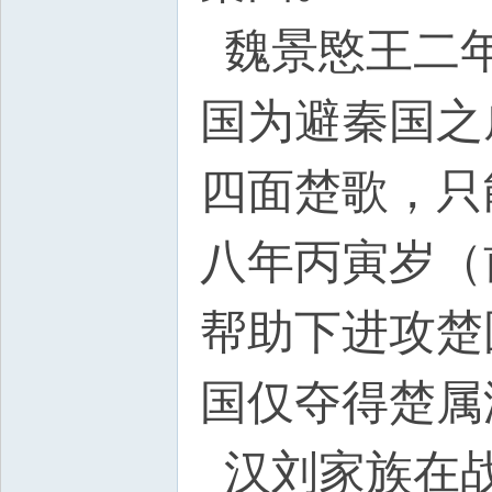
魏景愍王二年
国为避秦国之
四面楚歌，只
八年丙寅岁（
帮助下进攻楚
国仅夺得楚属
汉刘家族在战