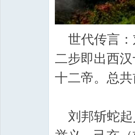
世代传言：
二步即出西汉
十二帝。总共
g$ J+ B
刘邦斩蛇起义