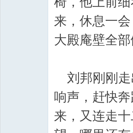
椅，他上前细
来，休息一会
大殿庵壁全部
L
刘邦刚刚走
响声，赶快奔
来，又连走十