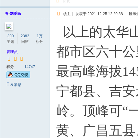
回复
粤-刘爱民
楼主
|
发表于 2021-12-25 12:20:38
|
显示
以上的太华山
399
2383
1万
主题
回帖
积分
都市区六十公
管理员
最高峰海拔14
积分
14747
发消息
宁都县、吉安
岭。顶峰可“
黄、广昌五县