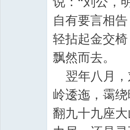
说：“刘公，
自有要言相告
轻拈起金交椅
飘然而去。
, p1 
翌年八月，
岭逶迤，霭绕
翻九十九座大