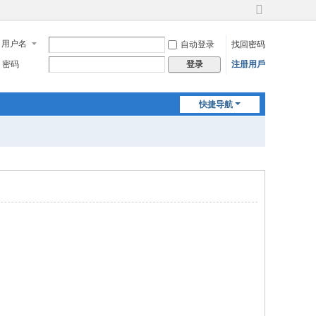
切
换
用户名
自动登录
找回密码
到
宽
密码
注册用戶
登录
版
快捷导航