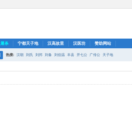
大屠杀
宁都天子地
汉高故里
汉医坊
赞助网站
热搜:
汉朝
刘氏
刘邦
刘备
刘伯温
丰县
开七公
广传公
天子地
搜
索