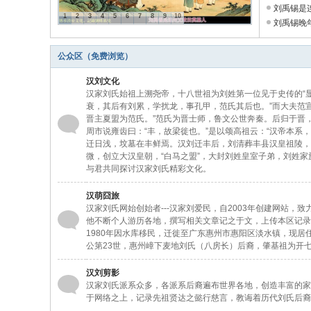
刘禹锡是连
1
2
3
4
5
6
7
8
9
10
刘禹锡晚年
公众区（免费浏览）
汉刘文化
汉家刘氏始祖上溯尧帝，十八世祖为刘姓第一位见于史传的“显
衰，其后有刘累，学扰龙，事孔甲，范氏其后也。”而大夫范
晋主夏盟为范氏。”范氏为晋士师，鲁文公世奔秦。后归于晋
周市说雍齿曰：“丰，故梁徙也。”是以颂高祖云：“汉帝本系
迁日浅，坟墓在丰鲜焉。汉刘迁丰后，刘清葬丰县汉皇祖陵，
微，创立大汉皇朝，“白马之盟”，大封刘姓皇室子弟，刘姓
与君共同探讨汉家刘氏精彩文化。
汉萌囧旅
汉家刘氏网始创始者---汉家刘爱民，自2003年创建网站
他不断个人游历各地，撰写相关文章记之于文，上传本区记录
1980年因水库移民，迁徙至广东惠州市惠阳区淡水镇，现居
公第23世，惠州嶂下麦地刘氏（八房长）后裔，肇基祖为开
汉刘剪影
汉家刘氏派系众多，各派系后裔遍布世界各地，创造丰富的家
于网络之上，记录先祖贤达之懿行慈言，教诲着历代刘氏后裔