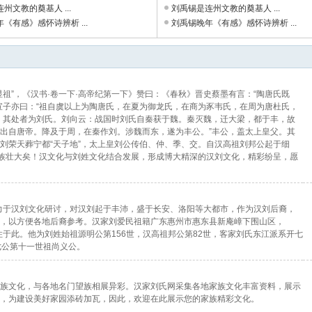
州文教的奠基人 ...
刘禹锡是连州文教的奠基人 ...
《有感》感怀诗辨析 ...
刘禹锡晚年《有感》感怀诗辨析 ...
祖”，《汉书·卷一下·高帝纪第一下》赞曰：《春秋》晋史蔡墨有言：“陶唐氏既
宣子亦曰：“祖自虞以上为陶唐氏，在夏为御龙氏，在商为豕韦氏，在周为唐杜氏，
，其处者为刘氏。刘向云：战国时刘氏自秦获于魏。秦灭魏，迁大梁，都于丰，故
，出自唐帝。降及于周，在秦作刘。涉魏而东，遂为丰公。”丰公，盖太上皇父。其
刘荣天葬宁都“天子地”，太上皇刘公传伯、仲、季、交。自汉高祖刘邦公起于细
家族壮大矣！汉文化与刘姓文化结合发展，形成博大精深的汉刘文化，精彩纷呈，愿
，致力于汉刘文化研讨，对汉刘起于丰沛，盛于长安、洛阳等大都市，作为汉刘后裔，
，以方便各地后裔参考。汉家刘爱民祖籍广东惠州市惠东县新庵嶂下围山区，
住于此。他为刘姓始祖源明公第156世，汉高祖邦公第82世，客家刘氏东江派系开七
七公第十一世祖尚义公。
族文化，与各地名门望族相展异彩。汉家刘氏网采集各地家族文化丰富资料，展示
，为建设美好家园添砖加瓦，因此，欢迎在此展示您的家族精彩文化。