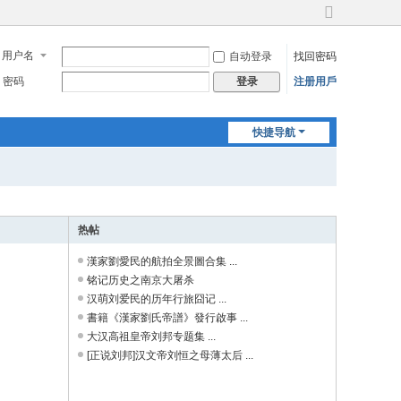
切
换
用户名
自动登录
找回密码
到
宽
密码
注册用戶
登录
版
快捷导航
热帖
漢家劉愛民的航拍全景圖合集 ...
铭记历史之南京大屠杀
汉萌刘爱民的历年行旅囧记 ...
書籍《漢家劉氏帝譜》發行啟事 ...
大汉高祖皇帝刘邦专题集 ...
[正说刘邦]汉文帝刘恒之母薄太后 ...