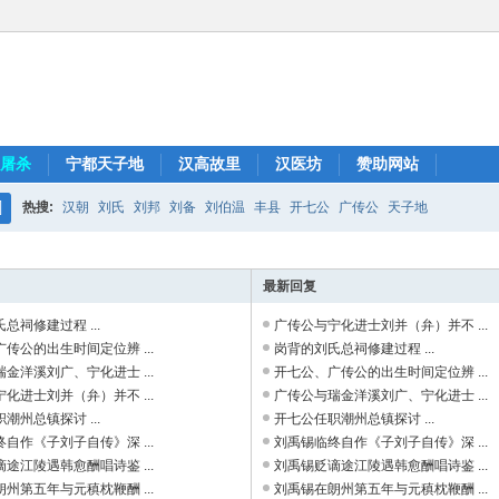
屠杀
宁都天子地
汉高故里
汉医坊
赞助网站
热搜:
汉朝
刘氏
刘邦
刘备
刘伯温
丰县
开七公
广传公
天子地
搜
索
最新回复
总祠修建过程 ...
广传公与宁化进士刘并（弁）并不 ...
传公的出生时间定位辨 ...
岗背的刘氏总祠修建过程 ...
金洋溪刘广、宁化进士 ...
开七公、广传公的出生时间定位辨 ...
化进士刘并（弁）并不 ...
广传公与瑞金洋溪刘广、宁化进士 ...
潮州总镇探讨 ...
开七公任职潮州总镇探讨 ...
自作《子刘子自传》深 ...
刘禹锡临终自作《子刘子自传》深 ...
途江陵遇韩愈酬唱诗鉴 ...
刘禹锡贬谪途江陵遇韩愈酬唱诗鉴 ...
州第五年与元稹枕鞭酬 ...
刘禹锡在朗州第五年与元稹枕鞭酬 ...