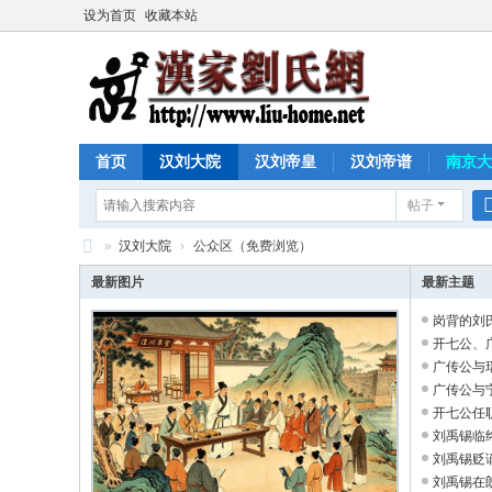
设为首页
收藏本站
首页
汉刘大院
汉刘帝皇
汉刘帝谱
南京大
帖子
»
汉刘大院
›
公众区（免费浏览）
汉
最新图片
最新主题
家
岗背的刘氏
刘
开七公、广
广传公与瑞
氏
广传公与宁
网
开七公任职
刘禹锡临终
刘禹锡贬谪
刘禹锡在朗