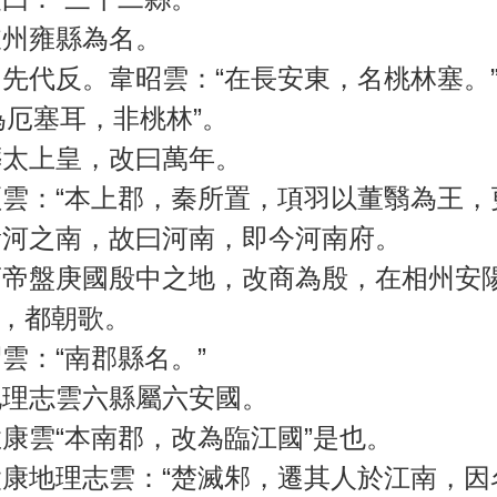
州雍縣為名。
先代反。韋昭雲：“在長安東，名桃林塞。
為厄塞耳，非桃林”。
太上皇，改曰萬年。
雲：“本上郡，秦所置，項羽以董翳為王，
河之南，故曰河南，即今河南府。
帝盤庚國殷中之地，改商為殷，在相州安
，都朝歌。
雲：“南郡縣名。”
理志雲六縣屬六安國。
康雲“本南郡，改為臨江國”是也。
康地理志雲：“楚滅邾，遷其人於江南，因