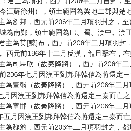
君主為項羽，西元前206年二月自封，至
今江蘇徐州），領土範圍為梁地二郡與楚
劉邦，西元前206年二月項羽封之，至西
城為南鄭，領土範圍為巴、蜀、漢中。漢
為英[黥]布，西元前206年二月項羽封
。西元前196年十二月反漢，龍且擊布，
為司馬欣（故秦降將），西元前206年二
前206年七月因漢王劉邦拜韓信為將還定
為董翳（故秦降將），西元前206年二月
年七月因漢王劉邦拜韓信為將還定三秦而亡之
為章邯（故秦降將），西元前206年二月
5年五月因漢王劉邦拜韓信為將還定三秦而亡
為魏豹，西元前206年二月項羽封之，都