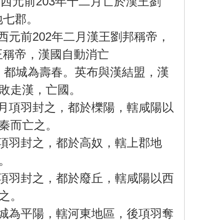
西元前203年十二月亡於漢王劉
地七郡。
元前202年二月漢王劉邦稱帝，
王稱帝，漢國自動消亡
，都城為壽春。英布與漢結盟，漢
布敗走漢，亡國。
月項羽封之，都於櫟陽，轄咸陽以
三秦而亡之。
項羽封之，都於高奴，轄上郡地
。
項羽封之，都於廢丘，轄咸陽以西
之。
城為平陽，轄河東地區，後項羽奪