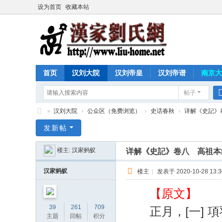
设为首页
收藏本站
首页
汉刘大院
汉刘帝皇
汉刘帝谱
南京大
帖子
»
汉刘大院
›
公众区（免费浏览）
›
史话春秋
›
详解《史記》
汉
发新帖
家
楼主:
汉家蚂蚁
详解《史記》卷八 高祖本
刘
氏
汉家蚂蚁
楼主
|
发表于 2020-10-28 13:3
网
【原文】
39
261
709
正月，[一] 項
主题
回帖
积分