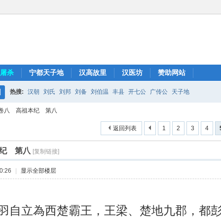
屠杀
宁都天子地
汉高故里
汉医坊
赞助网站
热搜:
汉朝
刘氏
刘邦
刘备
刘伯温
丰县
开七公
广传公
天子地
搜
卷八 高祖本纪 第八
索
返回列表
1
2
3
4
纪 第八
[复制链接]
0:26
|
显示全部楼层
羽自立為西楚霸王，王梁、楚地九郡，都彭