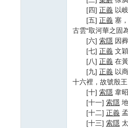
[四]
正義
以岐
[五]
正義
塞，
古雲“取河華之固
[六]
索隱
因葬
[七]
正義
文穎
[八]
正義
在黃
[九]
正義
以商
十六裡，故號殷王
[十]
索隱
韋昭
[十一]
索隱
地
[十二]
正義
孟
[十三]
索隱
太