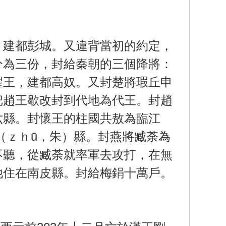
建都彭城。又違背當初的約定，
分為三份，封給秦朝的三個降將：
翟王，建都高奴。又封楚將瑕丘申
把趙王歇改封到代地為代王。封趙
六縣。封懷王的柱國共敖為臨江
（ｚｈū，朱）縣。封燕將臧荼為
不聽，從臧荼就率軍去攻打，在無
他住在南皮縣。封給梅鋗十萬戶。