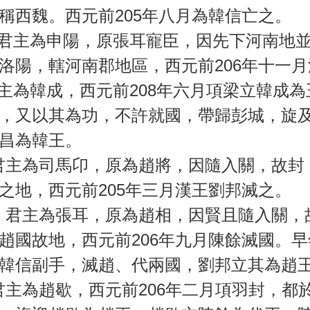
稱西魏。西元前205年八月為韓信亡之。
主為申陽，原張耳寵臣，因先下河南地並迎
洛陽，轄河南郡地區，西元前206年十一
為韓成，西元前208年六月項梁立韓成為
，又以其為功，不許就國，帶歸彭城，旋及
昌為韓王。
為司馬卬，原為趙將，因隨入關，故封，
之地，西元前205年三月漢王劉邦滅之。
主為張耳，原為趙相，因賢且隨入關，故
趙國故地，西元前206年九月陳餘滅國。
韓信副手，滅趙、代兩國，劉邦立其為趙
為趙歇，西元前206年二月項羽封，都