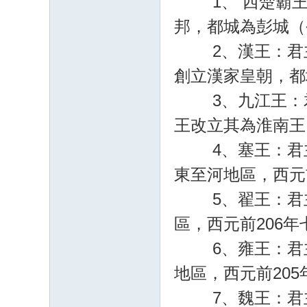
1、 西楚霸王：
邦，都城為彭城（
2、漢王：君主為
創立漢家皇朝，都
3、九江王：君主
王改立其為淮南王
4、塞王：君主
東至河地區，西元
5、翟王：君主
區，西元前206
6、雍王：君主
地區，西元前20
7、魏王：君主