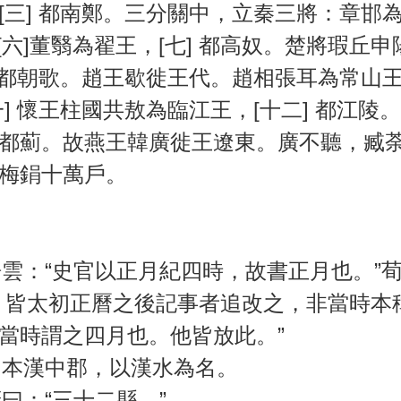
[三] 都南鄭。三分關中，立秦三將：章邯為
；[六]董翳為翟王，[七] 都高奴。楚將瑕丘
] 都朝歌。趙王歇徙王代。趙相張耳為常山王
] 懷王柱國共敖為臨江王，[十二] 都江陵
都薊。故燕王韓廣徙王遼東。廣不聽，臧
梅鋗十萬戶。
雲：“史官以正月紀四時，故書正月也。”荀
，皆太初正曆之後記事者追改之，非當時本
當時謂之四月也。他皆放此。”
本漢中郡，以漢水為名。
曰：“三十二縣。”