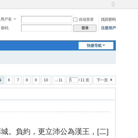
切
换
用户名
自动登录
找回密码
到
宽
密码
注册用戶
登录
版
快捷导航
5
6
7
8
9
10
... 11
/ 11 页
下一页
城。負約，更立沛公為漢王，[二]