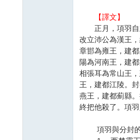
【譯文】
正月，項羽自立
改立沛公為漢王，
章邯為雍王，建都
陽為河南王，建都
相張耳為常山王，
王，建都江陵。封
燕王，建都薊縣。
終把他殺了。項羽
項羽與分封的