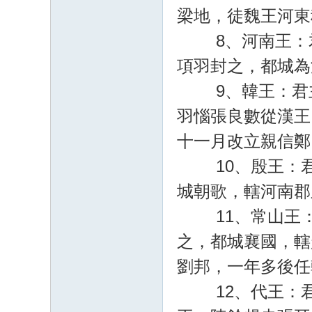
梁地，徒魏王河東
8、河南王：君
項羽封之，都城為
9、韓王：君主
羽惱張良數從漢王
十一月改立親信鄭
10、殷王：君主
城朝歌，轄河南郡
11、常山王：君
之，都城襄國，轄
劉邦，一年多後任
12、代王：君主