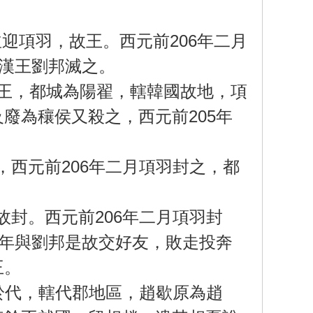
項羽，故王。西元前206年二月
月漢王劉邦滅之。
王，都城為陽翟，轄韓國故地，項
廢為穰侯又殺之，西元前205年
西元前206年二月項羽封之，都
封。西元前206年二月項羽封
早年與劉邦是故交好友，敗走投奔
王。
於代，轄代郡地區，趙歇原為趙