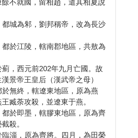
陳餘不就國，留相趙，遣其相夏說
，都城為邾，劉邦稱帝，改為長沙
，都於江陵，轄南郡地區，共敖為
薊，西元前202年九月亡國。故
生漢景帝王皇后（漢武帝之母）
都於無終，轄遼東地區，原為燕
燕王臧荼攻殺，並遼東于燕。
，都於即墨，轄膠東地區，原為齊
榮截殺。
於臨淄，原為齊將。四月，為田榮