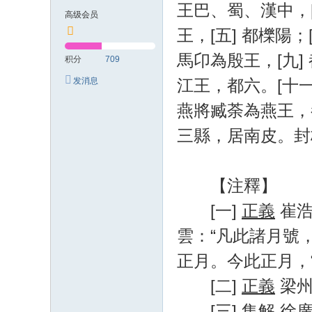
王巴、蜀、漢中，
高级会员
王，[五] 都櫟陽
馬卬為殷王，[九
积分
709
江王，都六。[十一
发消息
燕將臧荼為燕王，
三縣，居南皮。封
【注釋】
[一]
正義
崔浩
雲：“凡此諸月號
正月。今此正月，
[二]
正義
梁州
[三]
集解
徐廣