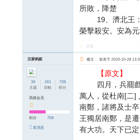
所敗，降楚
19、濟北王：君
榮擊殺安。安為元
回复
汉家蚂蚁
楼主
|
发表于 2020-10-28 13:3
【原文】
39
261
709
四月，兵罷戲下，
主题
回帖
积分
萬人，從杜南[二]
高级会员
南鄭，諸將及士卒
王獨居南鄭，是遷
积分
709
有大功。天下已定
发消息