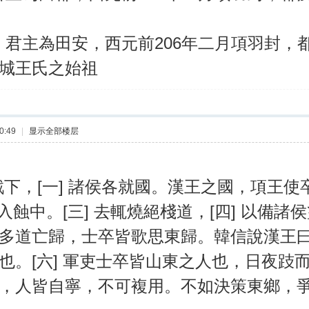
主為田安，西元前206年二月項羽封，
城王氏之始祖
0:49
|
显示全部楼层
[一] 諸侯各就國。漢王之國，項王使
 入蝕中。[三] 去輒燒絕棧道，[四] 以
多道亡歸，士卒皆歌思東歸。韓信說漢王曰：
也。[六] 軍吏士卒皆山東之人也，日夜跂而
，人皆自寧，不可複用。不如決策東鄉，爭