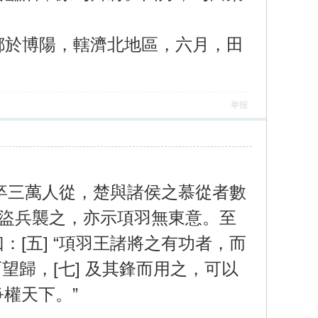
都於博陽，轄濟北地區，六月，田
举报
卒三萬人從，楚與諸侯之慕從者數
備諸侯盜兵襲之，亦示項羽無東意。至
[五] “項羽王諸將之有功者，而
望歸，[七] 及其鋒而用之，可以
權天下。”