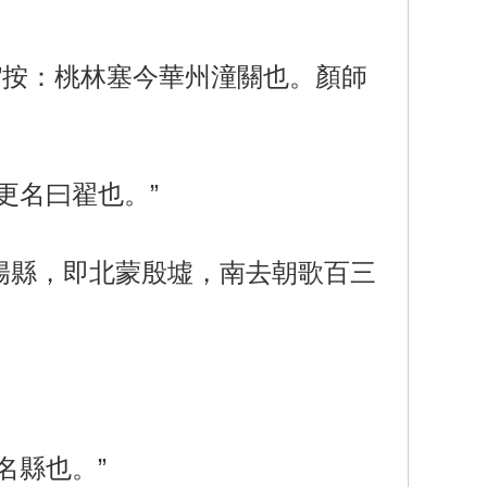
”按：桃林塞今華州潼關也。顏師
更名曰翟也。”
陽縣，即北蒙殷墟，南去朝歌百三
名縣也。”