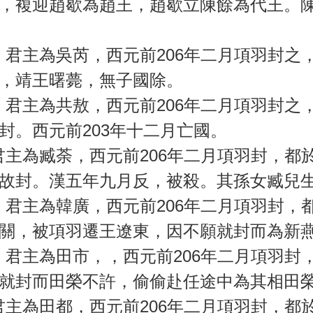
，複迎趙歇為趙王，趙歇立陳餘為代王。
主為吳芮，西元前206年二月項羽封之
，靖王曙薨，無子國除。
主為共敖，西元前206年二月項羽封之
封。西元前203年十二月亡國。
為臧荼，西元前206年二月項羽封，都於
故封。漢五年九月反，被殺。其孫女臧兒
主為韓廣，西元前206年二月項羽封，
關，被項羽遷王遼東，因不願就封而為新
主為田市，，西元前206年二月項羽封
就封而田榮不許，偷偷赴任途中為其相田
為田都，西元前206年二月項羽封，都