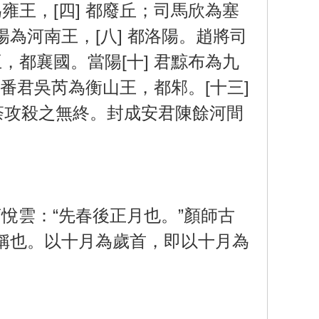
雍王，[四] 都廢丘；司馬欣為塞
申陽為河南王，[八] 都洛陽。趙將司
，都襄國。當陽[十] 君黥布為九
。番君吳芮為衡山王，都邾。[十三]
荼攻殺之無終。封成安君陳餘河間
悅雲：“先春後正月也。”顏師古
稱也。以十月為歲首，即以十月為