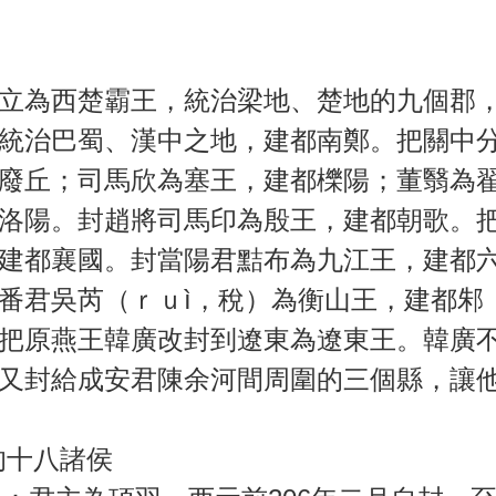
為西楚霸王，統治梁地、楚地的九個郡，
統治巴蜀、漢中之地，建都南鄭。把關中
廢丘；司馬欣為塞王，建都櫟陽；董翳為
洛陽。封趙將司馬印為殷王，建都朝歌。
建都襄國。封當陽君黠布為九江王，建都
番君吳芮（ｒｕì，稅）為衡山王，建都邾
把原燕王韓廣改封到遼東為遼東王。韓廣
又封給成安君陳余河間周圍的三個縣，讓
十八諸侯