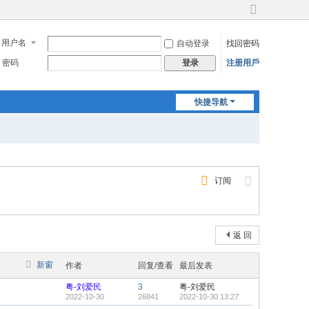
切
换
用户名
自动登录
找回密码
到
宽
密码
注册用戶
登录
版
快捷导航
订阅
返 回
新窗
作者
回复/查看
最后发表
粤-刘爱民
3
粤-刘爱民
2022-10-30
26841
2022-10-30 13:27