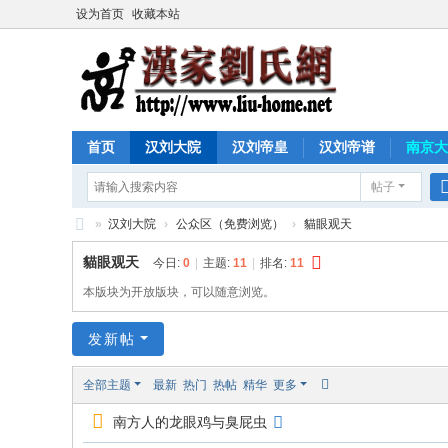
设为首页
收藏本站
首页
汉刘大院
汉刘帝皇
汉刘帝谱
南京大
帖子
»
汉刘大院
›
公众区（免费浏览）
›
貓眼观天
汉
貓眼观天
今日:
0
|
主题:
11
|
排名:
11
家
本版块为开放版块，可以随意浏览。
刘
发新帖
氏
网
全部主题
最新
热门
热帖
精华
更多
南方人的龙眼鸡与臭屁虫