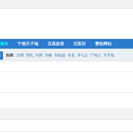
屠杀
宁都天子地
汉高故里
汉医坊
赞助网站
热搜:
汉朝
刘氏
刘邦
刘备
刘伯温
丰县
开七公
广传公
天子地
搜
索