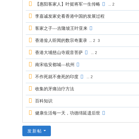
【惠阳客家人】叶挺将军一生传略
...
2
李嘉诚发家史看香港中国的发展过程
客家之子---吉隆坡王叶亚来
香港耸人听闻的数宗奇案录
...
2
3
香港大埔慈山寺观音菩萨
...
2
南宋临安都城---杭州
不作死就不會死的印度
...
2
收集的牙痛治疗方法
百科知识
健康生活每一天，功德绵延遗后世
发新帖